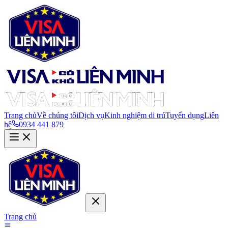
Trang chủ
Về chúng tôi
Dịch vụ
Kinh nghiệm di trú
Tuyển dụng
Liên
hệ
0934 441 879
Trang chủ