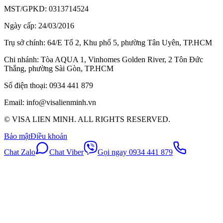
MST/GPKD:
0313714524
Ngày cấp:
24/03/2016
Trụ sở chính:
64/E Tổ 2, Khu phố 5, phường Tân Uyên, TP.HCM
Chi nhánh:
Tòa AQUA 1, Vinhomes Golden River, 2 Tôn Đức
Thắng, phường Sài Gòn, TP.HCM
Số điện thoại:
0934 441 879
Email:
info@visalienminh.vn
© VISA LIEN MINH. ALL RIGHTS RESERVED.
Bảo mật
Điều khoản
Chat Zalo
Chat Viber
Gọi ngay 0934 441 879