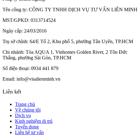
Tên công ty:
CÔNG TY TNHH DỊCH VỤ TƯ VẤN LIÊN MINH
MST/GPKD:
0313714524
Ngày cấp:
24/03/2016
Trụ sở chính:
64/E Tổ 2, Khu phố 5, phường Tân Uyên, TP.HCM
Chi nhánh:
Tòa AQUA 1, Vinhomes Golden River, 2 Tôn Đức
Thắng, phường Sài Gòn, TP.HCM
Số điện thoại:
0934 441 879
Email:
info@visalienminh.vn
Liên kết
Trang chủ
Về chúng tôi
Dịch vụ
Kinh nghiệm di trú
Tuyển dụng
Liên hệ tư vấn