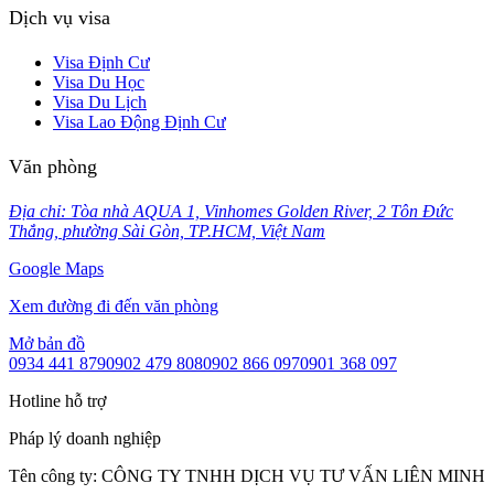
Dịch vụ visa
Visa Định Cư
Visa Du Học
Visa Du Lịch
Visa Lao Động Định Cư
Văn phòng
Địa chỉ: Tòa nhà AQUA 1, Vinhomes Golden River, 2 Tôn Đức
Thắng, phường Sài Gòn, TP.HCM, Việt Nam
Google Maps
Xem đường đi đến văn phòng
Mở bản đồ
0934 441 879
0902 479 808
0902 866 097
0901 368 097
Hotline hỗ trợ
Pháp lý doanh nghiệp
Tên công ty:
CÔNG TY TNHH DỊCH VỤ TƯ VẤN LIÊN MINH